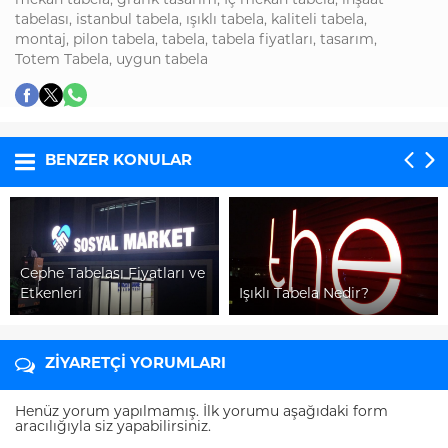
mekan tabela
,
grafik tasarım
,
İç mekan tabela
,
inşaat
tabelası
,
istanbul tabela
,
ışıklı tabela
,
kaliteli tabela
,
montaj
,
pilon tabela
,
tabela
,
tabela fiyatları
,
tasarım
,
Totem Tabela
,
uygun tabela
BENZER KONULAR
Cephe Tabelası Fiyatları ve
Etkenleri
Işıklı Tabela Nedir?
ZİYARETÇİ YORUMLARI
Henüz yorum yapılmamış. İlk yorumu aşağıdaki form
aracılığıyla siz yapabilirsiniz.