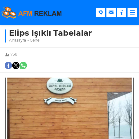
Elips Işıklı Tabelalar
Anasayfa
»
Genel
738