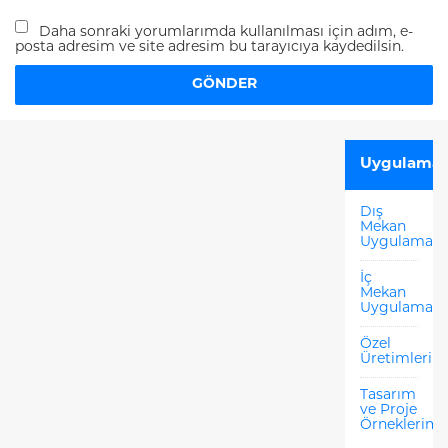
Daha sonraki yorumlarımda kullanılması için adım, e-
posta adresim ve site adresim bu tarayıcıya kaydedilsin.
Uygulamal
Dış
Mekan
Uygulamala
İç
Mekan
Uygulamala
Özel
Üretimlerim
Tasarım
ve Proje
Örneklerimi