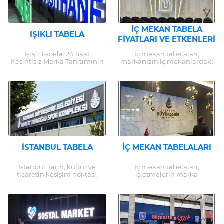
İÇ MEKAN TABELA
IŞIKLI TABELA
FIYATLARI VE ETKENLERI
Işıklı Tabela: 24 Saat
İç mekan tabelaları,
Kesintisiz Marka Tanıtımının
markanızın iç mekanlardaki
Anahtarı Günümüzde,
görsel temsilcileri olarak
işletmelerin ve markaların
büyük bir öneme sahiptir.
piyasada ayakta kalabilmesi
İşletmenizin iç
ve rekabette öne çıkabilmesi
dekorasyonuyla uyumlu,
için...
kaliteli ve estetik...
İSTANBUL TABELA
İÇ MEKAN TABELALARI
İstanbul; tarih, kültür ve
İç mekan tabelaları,
ticaretin kesişim noktası,
işletmelerin marka
dünyanın en canlı
bilinirliğini artırmak, mekân
metropollerinden biri. Bu
içerisindeki ziyaretçilere
dinamik şehirde işletmeler,
yönlendirme yapmak ve
yoğun rekabet içinde var...
kurumsal kimliklerini
güçlendirmek amacıyla
kullandıkları önemli görsel...