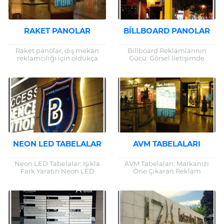
RAKET PANOLAR
BILLBOARD PANOLAR
Raket panolar, dış mekan
Billboard Reklamlarının
reklamcılığı için oldukça
Gücü: Görsel İletişimde
etkili ve verimli bir çözüm
Devrim Yaratan Yollar
sunan, görsel iletişim
Reklamcılık alanında güçlü
araçlarından biridir. Şehir içi
bir etki yaratmanın
trafik...
yollarından biri olan billboard
panolar, geniş...
NEON LED TABELALAR
AVM TABELALARI
Neon LED Tabelalar: Işıkla
AVM Tabelaları: Markanızı
Fark Yaratın Neon LED
Öne Çıkaran Reklam
tabelalar, günümüzde
Çözümleri Alışveriş
işletmelerin ve dekoratif
merkezleri, tüketicilerin
projelerin vazgeçilmez
markalarla etkileşime geçtiği
aydınlatma seçeneklerinden
en önemli alanlardan biridir.
biri haline gelmiştir....
Bu nedenle, AVM...