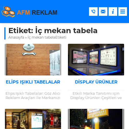
Etiket:
İç mekan tabela
Anasayfa
»
İç mekan tabelaEtiketi
ELIPS IŞIKLI TABELALAR
DISPLAY ÜRÜNLER
Elips Işıklı Tabelalar: Göz Alıcı
Etkili Marka Tanıtımı için
Reklam Araçları ile Markanızı
Display Ürünler: Çeşitleri ve
Öne Çıkarın Giriş Reklam
Faydaları Display ürünler,
dünyasında yenilikçi
markaların ürün veya
çözümler, markaların
hizmetlerini etkili bir şekilde
rekabetçi avantaj
tanıtmalarına olanak...
kazanmasını...