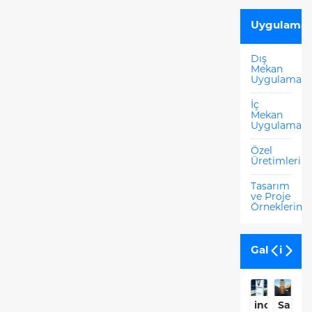
Uygulamal
Dış
Mekan
Uygulamala
İç
Mekan
Uygulamala
Özel
Üretimlerim
Tasarım
ve Proje
Örneklerimi
Galeri
inovenso
Sanca
İ