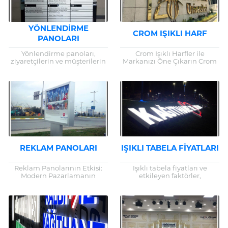
YÖNLENDIRME
CROM IŞIKLI HARF
PANOLARI
Yönlendirme panoları,
Crom Işıklı Harfler ile
ziyaretçilerin ve müşterilerin
Markanızı Öne Çıkarın Crom
büyük yapılar veya karmaşık
ışıklı harfler, marka
alanlarda kolayca yol
tanıtımlarında kullanılan
bulmalarını sağlayan kritik
etkili bir görsel araçtır. Işıklı
unsurlardır. Bu yazıda,
tabelalar, özellikle...
yönlendirme panolarının...
REKLAM PANOLARI
IŞIKLI TABELA FIYATLARI
Reklam Panolarının Etkisi:
Işıklı tabela fiyatları ve
Modern Pazarlamanın
etkileyen faktörler,
Vazgeçilmez Aracı Reklam
işletmelerin reklam
panoları, markaların hedef
stratejileri üzerinde büyük bir
kitleleriyle iletişim
rol oynar. Etkili bir ışıklı
kurmasında etkili bir araç
tabela, işletmenizin
olmaya devam ediyor....
markasını...