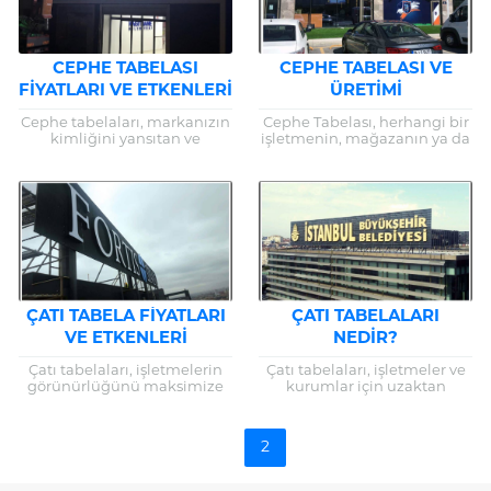
CEPHE TABELASI
CEPHE TABELASI VE
FIYATLARI VE ETKENLERI
ÜRETIMI
Cephe tabelaları, markanızın
Cephe Tabelası, herhangi bir
kimliğini yansıtan ve
işletmenin, mağazanın ya da
işletmenizi potansiyel
ticari kuruluşun dış
müşterilere tanıtan hayati
cephelerinde asılı duran ve o
öneme sahip dış mekan
işletmeyi temsil eden görsel...
reklam araçlarıdır. Bu görsel
unsurlar,...
ÇATI TABELA FIYATLARI
ÇATI TABELALARI
VE ETKENLERI
NEDIR?
Çatı tabelaları, işletmelerin
Çatı tabelaları, işletmeler ve
görünürlüğünü maksimize
kurumlar için uzaktan
eden kritik bir dış mekan
görünürlük sağlayarak marka
reklam aracıdır. Bu tabelalar,
bilinirliğini artırmanın etkili
bir işletmenin markasını
bir yoludur. Bu reklam
1
2
geniş bir alana...
araçları, binaların en...