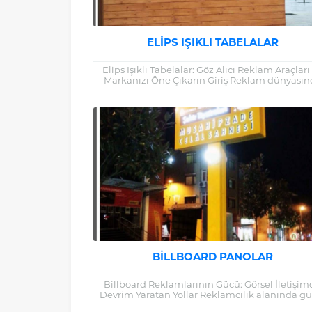
ELIPS IŞIKLI TABELALAR
Elips Işıklı Tabelalar: Göz Alıcı Reklam Araçları 
Markanızı Öne Çıkarın Giriş Reklam dünyasın
yenilikçi çözümler, markaların rekabetçi avan
kazanmasını...
BILLBOARD PANOLAR
Billboard Reklamlarının Gücü: Görsel İletişi
Devrim Yaratan Yollar Reklamcılık alanında gü
bir etki yaratmanın yollarından biri olan billb