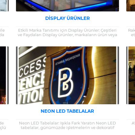
DISPLAY ÜRÜNLER
ile
Etkili Marka Tanıtımı için Display Ürünler: Çeşitleri
Rak
da
ve Faydaları Display ürünler, markaların ürün veya
et
taj
hizmetlerini etkili bir şekilde tanıtmalarına olanak...
NEON LED TABELALAR
mde
Neon LED Tabelalar: Işıkla Fark Yaratın Neon LED
A
çlü
tabelalar, günümüzde işletmelerin ve dekoratif
oard
projelerin vazgeçilmez aydınlatma seçeneklerinden
mar