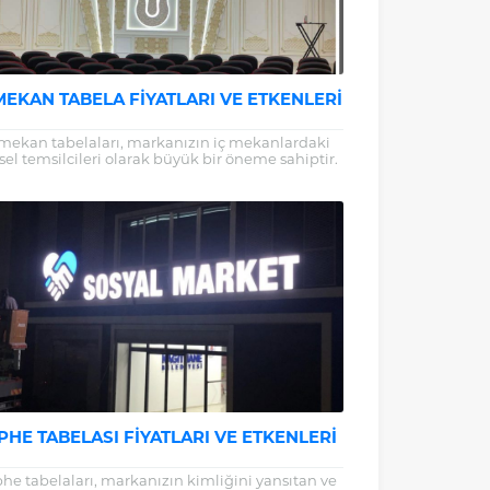
MEKAN TABELA FIYATLARI VE ETKENLERI
 mekan tabelaları, markanızın iç mekanlardaki
sel temsilcileri olarak büyük bir öneme sahiptir.
etmenizin iç dekorasyonuyla uyumlu, kaliteli ve
estetik...
PHE TABELASI FIYATLARI VE ETKENLERI
he tabelaları, markanızın kimliğini yansıtan ve