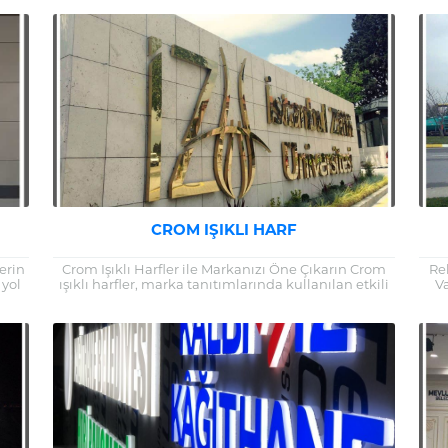
biri haline gelmiştir....
CROM IŞIKLI HARF
erin
Crom Işıklı Harfler ile Markanızı Öne Çıkarın Crom
Re
 yol
ışıklı harfler, marka tanıtımlarında kullanılan etkili
V
ıda,
bir görsel araçtır. Işıklı tabelalar, özellikle...
hed