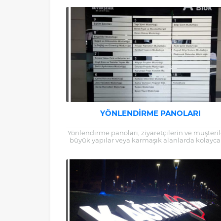
panolar, geniş...
YÖNLENDIRME PANOLARI
Yönlendirme panoları, ziyaretçilerin ve müşteril
büyük yapılar veya karmaşık alanlarda kolayca
bulmalarını sağlayan kritik unsurlardır. Bu yaz
yönlendirme panolarının...