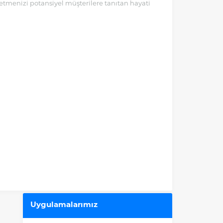
letmenizi potansiyel müşterilere tanıtan hayati
neme sahip dış mekan reklam araçlarıdır. Bu
görsel unsurlar,...
Uygulamalarımız