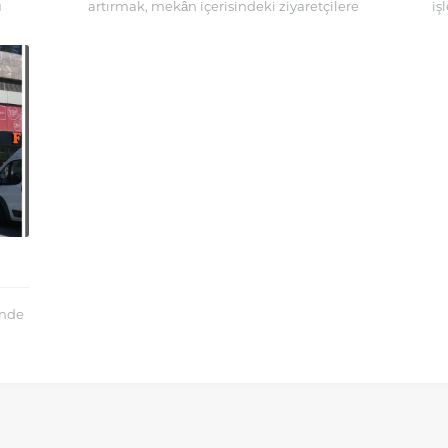
u
artırmak, mekân içerisindeki ziyaretçilere
iş
nde
yönlendirme yapmak ve kurumsal kimliklerini
ö
güçlendirmek amacıyla kullandıkları önemli
görsel...
inde
.