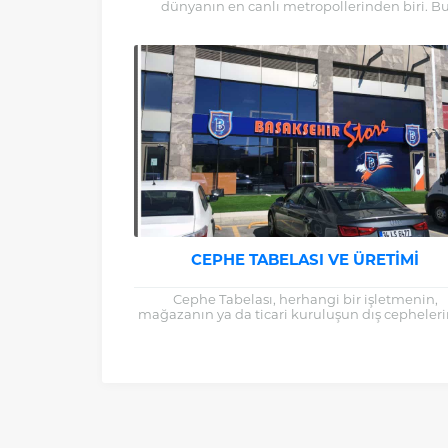
dünyanın en canlı metropollerinden biri. B
dinamik şehirde işletmeler, yoğun rekabet içi
var...
CEPHE TABELASI VE ÜRETIMI
Cephe Tabelası, herhangi bir işletmenin,
mağazanın ya da ticari kuruluşun dış cepheler
asılı duran ve o işletmeyi temsil eden görsel..