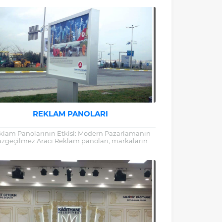
biridir. Bu nedenle, AVM...
REKLAM PANOLARI
klam Panolarının Etkisi: Modern Pazarlamanın
azgeçilmez Aracı Reklam panoları, markaların
ef kitleleriyle iletişim kurmasında etkili bir araç
olmaya devam ediyor....