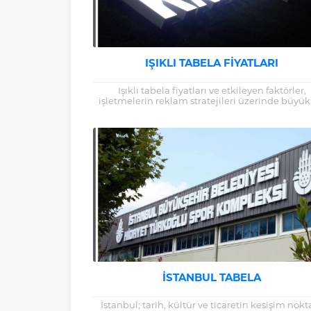
IŞIKLI TABELA FIYATLARI
Işıklı tabela fiyatları ve etkileyen faktörler,
işletmelerin reklam stratejileri üzerinde büyük
rol oynar. Etkili bir ışıklı tabela, işletmenizin
markasını...
İSTANBUL TABELA
İstanbul; tarih, kültür ve ticaretin kesişim nokta