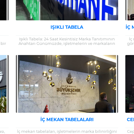
IŞIKLI TABELA
İÇ 
Işıklı Tabela: 24 Saat Kesintisiz Marka Tanıtımının
İç
 bir
Anahtarı Günümüzde, işletmelerin ve markaların
gör
piyasada ayakta kalabilmesi ve rekabette öne
İşl
çıkabilmesi için...
İÇ MEKAN TABELALARI
CE
sı,
İç mekan tabelaları, işletmelerin marka bilinirliğini
Cep