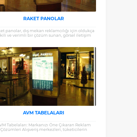
RAKET PANOLAR
et panolar, dış mekan reklamcılığı için oldukça
kili ve verimli bir çözüm sunan, görsel iletişim
araçlarından biridir. Şehir içi trafik...
AVM TABELALARI
VM Tabelaları: Markanızı Öne Çıkaran Reklam
Çözümleri Alışveriş merkezleri, tüketicilerin
kalarla etkileşime geçtiği en önemli alanlardan