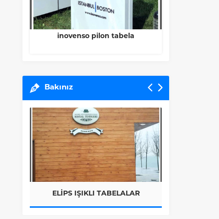
ela
Sancaktepe Belediyesi Pilon
İstan
Tabela
Bakınız
I TABELALAR
DISPLAY ÜRÜNLER