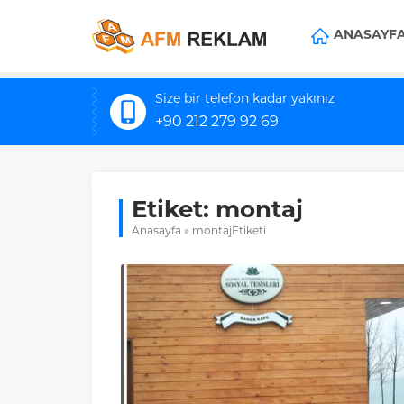
ANASAYF
Size bir telefon kadar yakınız
+90 212 279 92 69
Etiket:
montaj
Anasayfa
»
montajEtiketi