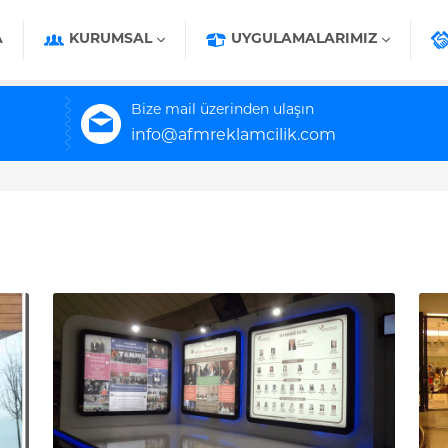
A
KURUMSAL
UYGULAMALARIMIZ
Bize mail üzerinden ulaşın
info@afmreklamcilik.com