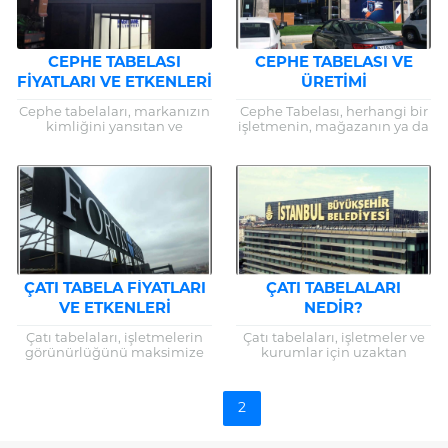
CEPHE TABELASI
CEPHE TABELASI VE
FIYATLARI VE ETKENLERI
ÜRETIMI
Cephe tabelaları, markanızın
Cephe Tabelası, herhangi bir
kimliğini yansıtan ve
işletmenin, mağazanın ya da
işletmenizi potansiyel
ticari kuruluşun dış
müşterilere tanıtan hayati
cephelerinde asılı duran ve o
öneme sahip dış mekan
işletmeyi temsil eden görsel...
reklam araçlarıdır. Bu görsel
unsurlar,...
ÇATI TABELA FIYATLARI
ÇATI TABELALARI
VE ETKENLERI
NEDIR?
Çatı tabelaları, işletmelerin
Çatı tabelaları, işletmeler ve
görünürlüğünü maksimize
kurumlar için uzaktan
eden kritik bir dış mekan
görünürlük sağlayarak marka
reklam aracıdır. Bu tabelalar,
bilinirliğini artırmanın etkili
bir işletmenin markasını
bir yoludur. Bu reklam
1
2
geniş bir alana...
araçları, binaların en...