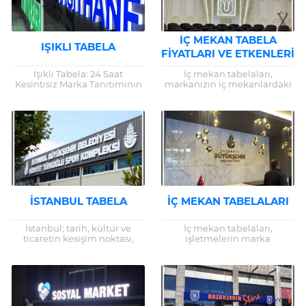
İÇ MEKAN TABELA
IŞIKLI TABELA
FIYATLARI VE ETKENLERI
Işıklı Tabela: 24 Saat
İç mekan tabelaları,
Kesintisiz Marka Tanıtımının
markanızın iç mekanlardaki
Anahtarı Günümüzde,
görsel temsilcileri olarak
işletmelerin ve markaların
büyük bir öneme sahiptir.
piyasada ayakta kalabilmesi
İşletmenizin iç
ve rekabette öne çıkabilmesi
dekorasyonuyla uyumlu,
için...
kaliteli ve estetik...
İSTANBUL TABELA
İÇ MEKAN TABELALARI
İstanbul; tarih, kültür ve
İç mekan tabelaları,
ticaretin kesişim noktası,
işletmelerin marka
dünyanın en canlı
bilinirliğini artırmak, mekân
metropollerinden biri. Bu
içerisindeki ziyaretçilere
dinamik şehirde işletmeler,
yönlendirme yapmak ve
yoğun rekabet içinde var...
kurumsal kimliklerini
güçlendirmek amacıyla
kullandıkları önemli görsel...