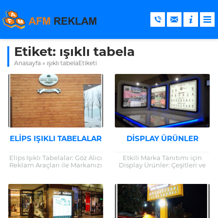
Etiket:
ışıklı tabela
Anasayfa
»
ışıklı tabelaEtiketi
ELIPS IŞIKLI TABELALAR
DISPLAY ÜRÜNLER
Elips Işıklı Tabelalar: Göz Alıcı
Etkili Marka Tanıtımı için
Reklam Araçları ile Markanızı
Display Ürünler: Çeşitleri ve
Öne Çıkarın Giriş Reklam
Faydaları Display ürünler,
dünyasında yenilikçi
markaların ürün veya
çözümler, markaların
hizmetlerini etkili bir şekilde
rekabetçi avantaj
tanıtmalarına olanak...
kazanmasını...