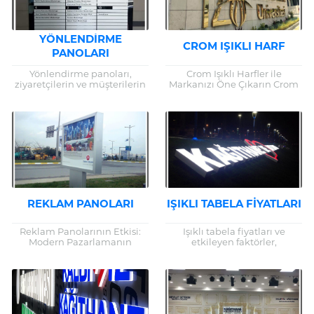
YÖNLENDIRME
CROM IŞIKLI HARF
PANOLARI
Yönlendirme panoları,
Crom Işıklı Harfler ile
ziyaretçilerin ve müşterilerin
Markanızı Öne Çıkarın Crom
büyük yapılar veya karmaşık
ışıklı harfler, marka
alanlarda kolayca yol
tanıtımlarında kullanılan
bulmalarını sağlayan kritik
etkili bir görsel araçtır. Işıklı
unsurlardır. Bu yazıda,
tabelalar, özellikle...
yönlendirme panolarının...
REKLAM PANOLARI
IŞIKLI TABELA FIYATLARI
Reklam Panolarının Etkisi:
Işıklı tabela fiyatları ve
Modern Pazarlamanın
etkileyen faktörler,
Vazgeçilmez Aracı Reklam
işletmelerin reklam
panoları, markaların hedef
stratejileri üzerinde büyük bir
kitleleriyle iletişim
rol oynar. Etkili bir ışıklı
kurmasında etkili bir araç
tabela, işletmenizin
olmaya devam ediyor....
markasını...