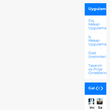
Uygulamal
Dış
Mekan
Uygulamala
İç
Mekan
Uygulamala
Özel
Üretimlerim
Tasarım
ve Proje
Örneklerimi
Galeri
inovenso
Sanca
İ