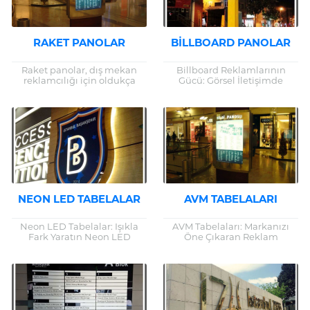
RAKET PANOLAR
BILLBOARD PANOLAR
Raket panolar, dış mekan
Billboard Reklamlarının
reklamcılığı için oldukça
Gücü: Görsel İletişimde
etkili ve verimli bir çözüm
Devrim Yaratan Yollar
sunan, görsel iletişim
Reklamcılık alanında güçlü
araçlarından biridir. Şehir içi
bir etki yaratmanın
trafik...
yollarından biri olan billboard
panolar, geniş...
NEON LED TABELALAR
AVM TABELALARI
Neon LED Tabelalar: Işıkla
AVM Tabelaları: Markanızı
Fark Yaratın Neon LED
Öne Çıkaran Reklam
tabelalar, günümüzde
Çözümleri Alışveriş
işletmelerin ve dekoratif
merkezleri, tüketicilerin
projelerin vazgeçilmez
markalarla etkileşime geçtiği
aydınlatma seçeneklerinden
en önemli alanlardan biridir.
biri haline gelmiştir....
Bu nedenle, AVM...