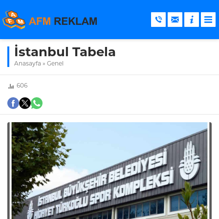
İstanbul Tabela
Anasayfa
»
Genel
606