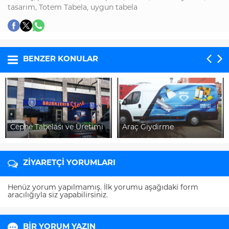
tasarım
,
Totem Tabela
,
uygun tabela
BENZER KONULAR
Cephe Tabelası ve Üretimi
Araç Giydirme
ZİYARETÇİ YORUMLARI
Henüz yorum yapılmamış. İlk yorumu aşağıdaki form
aracılığıyla siz yapabilirsiniz.
BİR YORUM YAZIN