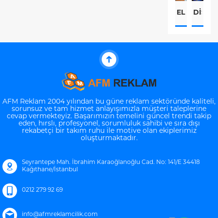
ELIPS
DISPL
R
IŞIKLI
ÜRÜNL
P
TABELALA
AFM Reklam 2004 yılından bu güne reklam sektöründe kaliteli,
sorunsuz ve tam hizmet anlayışımızla müşteri taleplerine
cevap vermekteyiz. Başarımızın temelini güncel trendi takip
eden, hırslı, profesyonel, sorumluluk sahibi ve sıra dışı
Müşteri Temsilcisi
rekabetçi bir takım ruhu ile motive olan ekiplerimiz
oluşturmaktadır.
Seyrantepe Mah. İbrahim Karaoğlanoğlu Cad. No: 141/E 34418
Kağıthane/İstanbul
0212 279 92 69
Cevap Yaz
info@afmreklamcilik.com