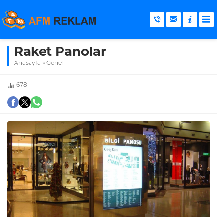
Raket Panolar
Anasayfa
»
Genel
678