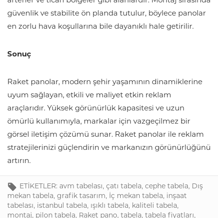
arterler ve ticari bölgeler gibi alanlardır. Montaj sırasında
güvenlik ve stabilite ön planda tutulur, böylece panolar
en zorlu hava koşullarına bile dayanıklı hale getirilir.
Sonuç
Raket panolar, modern şehir yaşamının dinamiklerine
uyum sağlayan, etkili ve maliyet etkin reklam
araçlarıdır. Yüksek görünürlük kapasitesi ve uzun
ömürlü kullanımıyla, markalar için vazgeçilmez bir
görsel iletişim çözümü sunar. Raket panolar ile reklam
stratejilerinizi güçlendirin ve markanızın görünürlüğünü
artırın.
ETİKETLER:
avm tabelası
,
çatı tabela
,
cephe tabela
,
Dış
mekan tabela
,
grafik tasarım
,
İç mekan tabela
,
inşaat
tabelası
,
istanbul tabela
,
ışıklı tabela
,
kaliteli tabela
,
montaj
,
pilon tabela
,
Raket pano
,
tabela
,
tabela fiyatları
,