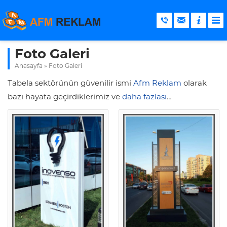
Foto Galeri
Anasayfa
»
Foto Galeri
Tabela sektörünün güvenilir ismi
Afm Reklam
olarak
bazı hayata geçirdiklerimiz ve
daha fazlası
…