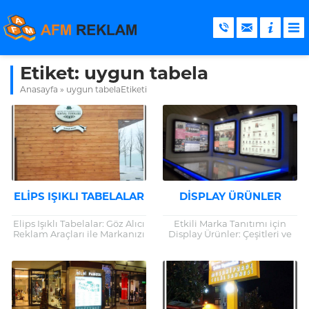
Etiket:
uygun tabela
Anasayfa
»
uygun tabelaEtiketi
ELIPS IŞIKLI TABELALAR
DISPLAY ÜRÜNLER
Elips Işıklı Tabelalar: Göz Alıcı
Etkili Marka Tanıtımı için
Reklam Araçları ile Markanızı
Display Ürünler: Çeşitleri ve
Öne Çıkarın Giriş Reklam
Faydaları Display ürünler,
dünyasında yenilikçi
markaların ürün veya
çözümler, markaların
hizmetlerini etkili bir şekilde
rekabetçi avantaj
tanıtmalarına olanak...
kazanmasını...