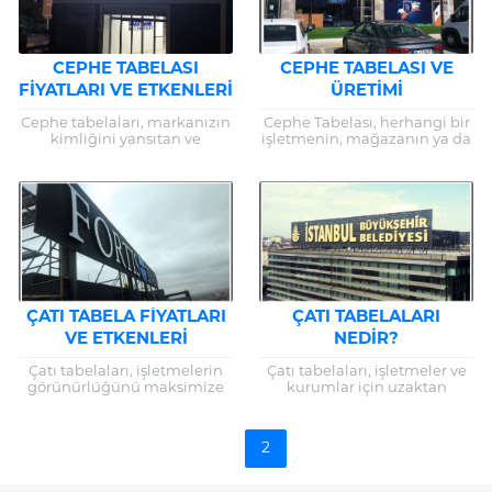
CEPHE TABELASI
CEPHE TABELASI VE
FIYATLARI VE ETKENLERI
ÜRETIMI
Cephe tabelaları, markanızın
Cephe Tabelası, herhangi bir
kimliğini yansıtan ve
işletmenin, mağazanın ya da
işletmenizi potansiyel
ticari kuruluşun dış
müşterilere tanıtan hayati
cephelerinde asılı duran ve o
öneme sahip dış mekan
işletmeyi temsil eden görsel...
reklam araçlarıdır. Bu görsel
unsurlar,...
ÇATI TABELA FIYATLARI
ÇATI TABELALARI
VE ETKENLERI
NEDIR?
Çatı tabelaları, işletmelerin
Çatı tabelaları, işletmeler ve
görünürlüğünü maksimize
kurumlar için uzaktan
eden kritik bir dış mekan
görünürlük sağlayarak marka
reklam aracıdır. Bu tabelalar,
bilinirliğini artırmanın etkili
bir işletmenin markasını
bir yoludur. Bu reklam
1
2
geniş bir alana...
araçları, binaların en...