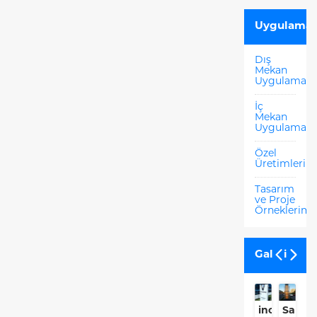
Uygulamal
Dış
Mekan
Uygulamala
İç
Mekan
Uygulamala
Özel
Üretimlerim
Tasarım
ve Proje
Örneklerimi
Galeri
inovenso
Sanca
İ