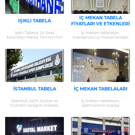
İÇ MEKAN TABELA
IŞIKLI TABELA
FIYATLARI VE ETKENLERI
Işıklı Tabela: 24 Saat
İç mekan tabelaları,
Kesintisiz Marka Tanıtımının
markanızın iç mekanlardaki
Anahtarı Günümüzde,
görsel temsilcileri olarak
işletmelerin ve markaların
büyük bir öneme sahiptir.
piyasada ayakta kalabilmesi
İşletmenizin iç
ve rekabette öne çıkabilmesi
dekorasyonuyla uyumlu,
için...
kaliteli ve estetik...
İSTANBUL TABELA
İÇ MEKAN TABELALARI
İstanbul; tarih, kültür ve
İç mekan tabelaları,
ticaretin kesişim noktası,
işletmelerin marka
dünyanın en canlı
bilinirliğini artırmak, mekân
metropollerinden biri. Bu
içerisindeki ziyaretçilere
dinamik şehirde işletmeler,
yönlendirme yapmak ve
yoğun rekabet içinde var...
kurumsal kimliklerini
güçlendirmek amacıyla
kullandıkları önemli görsel...