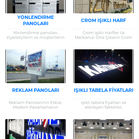
YÖNLENDIRME
CROM IŞIKLI HARF
PANOLARI
Yönlendirme panoları,
Crom Işıklı Harfler ile
ziyaretçilerin ve müşterilerin
Markanızı Öne Çıkarın Crom
büyük yapılar veya karmaşık
ışıklı harfler, marka
alanlarda kolayca yol
tanıtımlarında kullanılan
bulmalarını sağlayan kritik
etkili bir görsel araçtır. Işıklı
unsurlardır. Bu yazıda,
tabelalar, özellikle...
yönlendirme panolarının...
REKLAM PANOLARI
IŞIKLI TABELA FIYATLARI
Reklam Panolarının Etkisi:
Işıklı tabela fiyatları ve
Modern Pazarlamanın
etkileyen faktörler,
Vazgeçilmez Aracı Reklam
işletmelerin reklam
panoları, markaların hedef
stratejileri üzerinde büyük bir
kitleleriyle iletişim
rol oynar. Etkili bir ışıklı
kurmasında etkili bir araç
tabela, işletmenizin
olmaya devam ediyor....
markasını...