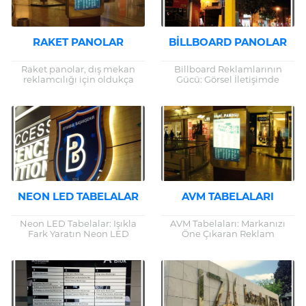
RAKET PANOLAR
BILLBOARD PANOLAR
Raket panolar, dış mekan
Billboard Reklamlarının
reklamcılığı için oldukça
Gücü: Görsel İletişimde
etkili ve verimli bir çözüm
Devrim Yaratan Yollar
sunan, görsel iletişim
Reklamcılık alanında güçlü
araçlarından biridir. Şehir içi
bir etki yaratmanın
trafik...
yollarından biri olan billboard
panolar, geniş...
NEON LED TABELALAR
AVM TABELALARI
Neon LED Tabelalar: Işıkla
AVM Tabelaları: Markanızı
Fark Yaratın Neon LED
Öne Çıkaran Reklam
tabelalar, günümüzde
Çözümleri Alışveriş
işletmelerin ve dekoratif
merkezleri, tüketicilerin
projelerin vazgeçilmez
markalarla etkileşime geçtiği
aydınlatma seçeneklerinden
en önemli alanlardan biridir.
biri haline gelmiştir....
Bu nedenle, AVM...