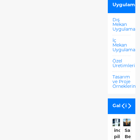
Uygulamal
Dış
Mekan
Uygulamala
İç
Mekan
Uygulamala
Özel
Üretimlerim
Tasarım
ve Proje
Örneklerimi
Galeri
inovenso
Sanca
İ
pilon
Beledi
B