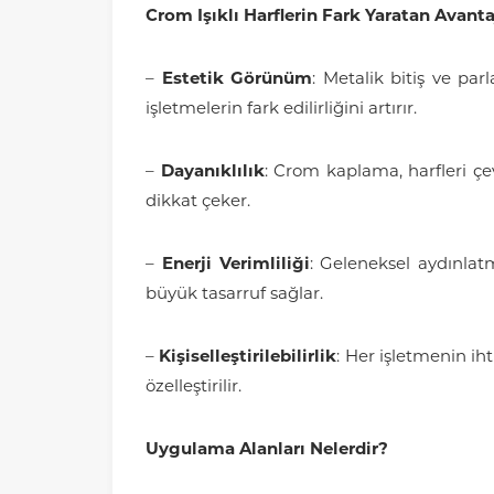
Crom Işıklı Harflerin Fark Yaratan Avanta
–
Estetik Görünüm
: Metalik bitiş ve par
işletmelerin fark edilirliğini artırır.
–
Dayanıklılık
: Crom kaplama, harfleri çe
dikkat çeker.
–
Enerji Verimliliği
: Geleneksel aydınlat
büyük tasarruf sağlar.
–
Kişiselleştirilebilirlik
: Her işletmenin ih
özelleştirilir.
Uygulama Alanları Nelerdir?