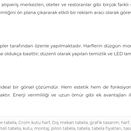
alışveriş merkezleri, oteller ve restoranlar gibi birçok farkl
mliğini ön plana çıkararak etkili bir reklam aracı olarak göre
ler tarafından özenle yapılmaktadır. Harflerin düzgün monta
se oldukça basittir; düzenli olarak yapılan temizlik ve LED l
in ideal bir görsel çözümdür. Hem estetik hem de fonksiyonel
aktır. Enerji verimliliği ve uzun ömür gibi ek avantajları i
e tabela
,
Crom kutu harf
,
Dış mekan tabela
,
grafik tasarım
,
harf
iteli tabela
,
kutu
,
montaj
,
pilon tabela
,
tabela
,
tabela fiyatları
,
tas