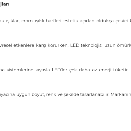
jları
lak ışıklar, crom ışıklı harfleri estetik açıdan oldukça çeki
vresel etkenlere karşı korurken, LED teknolojisi uzun ömürl
ma sistemlerine kıyasla LED’ler çok daha az enerji tüketir
tiyacına uygun boyut, renk ve şekilde tasarlanabilir. Markan