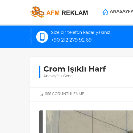
ANASAYF
Size bir telefon kadar yakınız
+90 212 279 92 69
Crom Işıklı Harf
Anasayfa
»
Genel
666
GÖRÜNTÜLENME