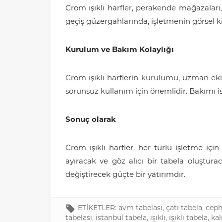
Crom ışıklı harfler, perakende mağazaları, 
geçiş güzergahlarında, işletmenin görsel ki
Kurulum ve Bakım Kolaylığı
Crom ışıklı harflerin kurulumu, uzman ekip
sorunsuz kullanım için önemlidir. Bakımı i
Sonuç olarak
Crom ışıklı harfler, her türlü işletme iç
ayıracak ve göz alıcı bir tabela oluşturac
değiştirecek güçte bir yatırımdır.
ETİKETLER:
avm tabelası
,
çatı tabela
,
ceph
tabelası
,
istanbul tabela
,
ışıklı
,
ışıklı tabela
,
kal