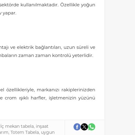
ı sektörde kullanılmaktadır. Özellikle yoğun
v yapar.
jı ve elektrik bağlantıları, uzun süreli ve
ambaların zaman zaman kontrolü yeterlidir.
 özellikleriyle, markanızı rakiplerinizden
le crom ışıklı harfler, işletmenizin yüzünü
,
İç mekan tabela
,
inşaat
arım
,
Totem Tabela
,
uygun