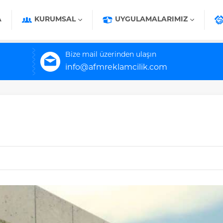
A
KURUMSAL
UYGULAMALARIMIZ
Bize mail üzerinden ulaşın
info@afmreklamcilik.com