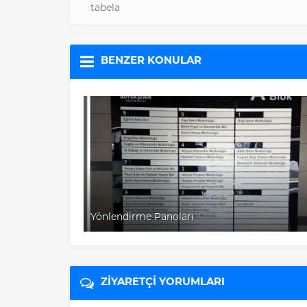
tabela
BENZER KONULAR
Raket Panolar
ZİYARETÇİ YORUMLARI