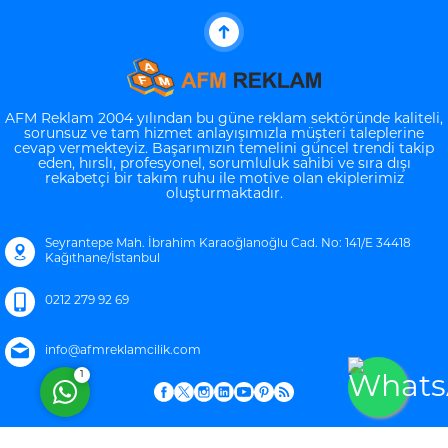
AFM Reklam 2004 yılından bu güne reklam sektöründe kaliteli,
sorunsuz ve tam hizmet anlayışımızla müşteri taleplerine
cevap vermekteyiz. Başarımızın temelini güncel trendi takip
eden, hırslı, profesyonel, sorumluluk sahibi ve sıra dışı
Müşteri Temsilcisi
rekabetçi bir takım ruhu ile motive olan ekiplerimiz
oluşturmaktadır.
Seyrantepe Mah. İbrahim Karaoğlanoğlu Cad. No: 141/E 34418
Kağıthane/İstanbul
0212 279 92 69
Cevap Yaz
info@afmreklamcilik.com
1