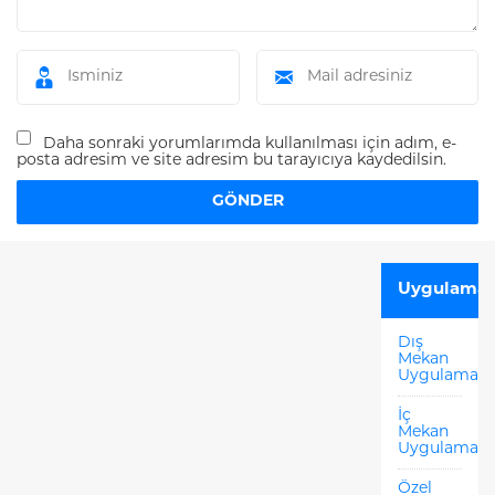
Daha sonraki yorumlarımda kullanılması için adım, e-
posta adresim ve site adresim bu tarayıcıya kaydedilsin.
Uygulamal
Dış
Mekan
Uygulamala
İç
Mekan
Uygulamala
Özel