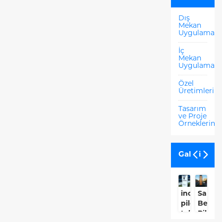
Dış
Mekan
Uygulamala
İç
Mekan
Uygulamala
Özel
Üretimlerim
Tasarım
ve Proje
Örneklerimi
Galeri
inovenso
Sanca
İ
pilon
Beledi
B
tabela
Pilon
Be