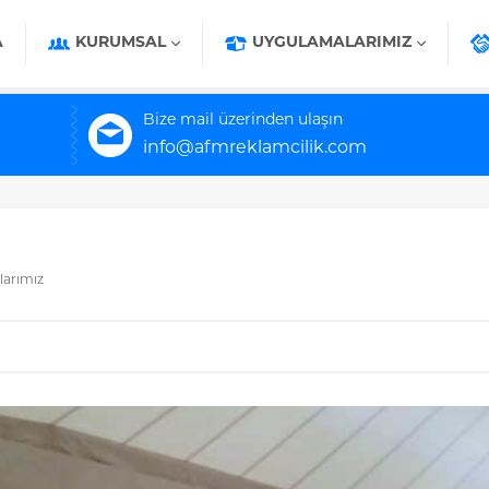
A
KURUMSAL
UYGULAMALARIMIZ
Bize mail üzerinden ulaşın
info@afmreklamcilik.com
arımız