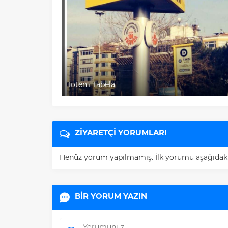
Totem Tabela
Cephe T
ZİYARETÇİ YORUMLARI
Henüz yorum yapılmamış. İlk yorumu aşağıdaki fo
BİR YORUM YAZIN