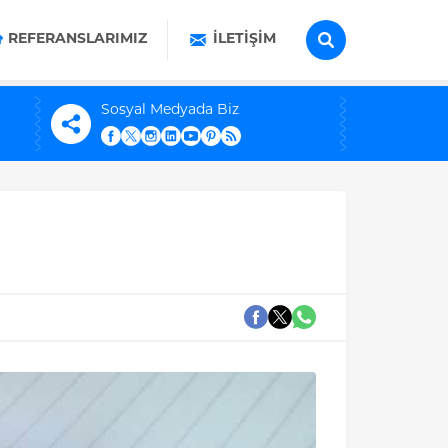
REFERANSLARIMIZ
İLETIŞIM
Sosyal Medyada Biz