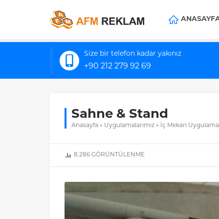
ANASAYF
Size bir telefon kadar yakınız
+90 212 279 92 69
Sahne & Stand
Anasayfa
»
Uygulamalarımız
»
İç Mekan Uygulamal
8.286
GÖRÜNTÜLENME