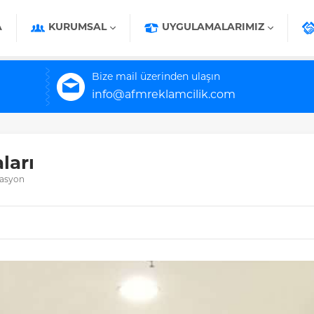
A
KURUMSAL
UYGULAMALARIMIZ
Bize mail üzerinden ulaşın
info@afmreklamcilik.com
ları
asyon