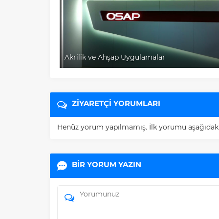
Akrilik ve Ahşap Uygulamalar
ZİYARETÇİ YORUMLARI
Henüz yorum yapılmamış. İlk yorumu aşağıdaki fo
BİR YORUM YAZIN