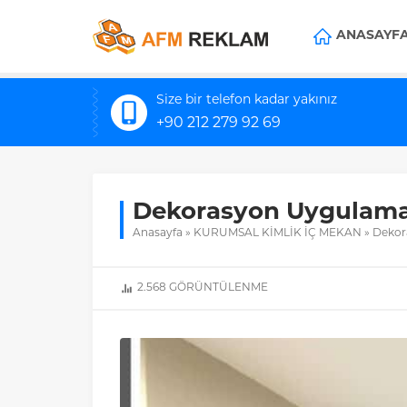
ANASAYF
Size bir telefon kadar yakınız
+90 212 279 92 69
Dekorasyon Uygulama
Anasayfa
»
KURUMSAL KİMLİK İÇ MEKAN
»
Dekor
2.568
GÖRÜNTÜLENME