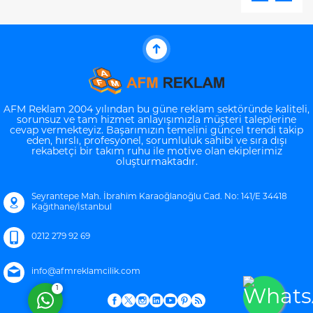
TABELALA
AFM Reklam 2004 yılından bu güne reklam sektöründe kaliteli,
sorunsuz ve tam hizmet anlayışımızla müşteri taleplerine
cevap vermekteyiz. Başarımızın temelini güncel trendi takip
eden, hırslı, profesyonel, sorumluluk sahibi ve sıra dışı
Müşteri Temsilcisi
rekabetçi bir takım ruhu ile motive olan ekiplerimiz
oluşturmaktadır.
Seyrantepe Mah. İbrahim Karaoğlanoğlu Cad. No: 141/E 34418
Kağıthane/İstanbul
0212 279 92 69
Cevap Yaz
info@afmreklamcilik.com
1