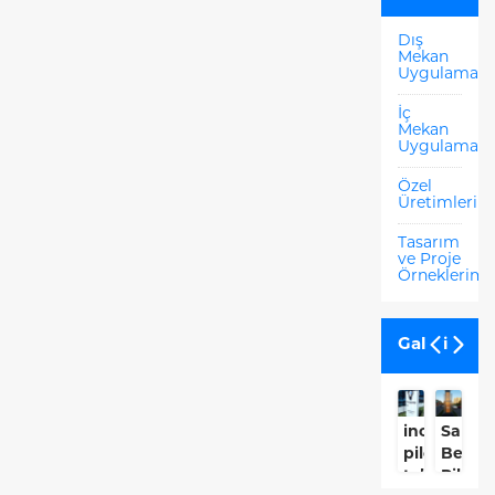
Dış
Mekan
Uygulamala
İç
Mekan
Uygulamala
Özel
Üretimlerim
Tasarım
ve Proje
Örneklerimi
Galeri
inovenso
Sanca
İ
pilon
Beledi
B
tabela
Pilon
Be