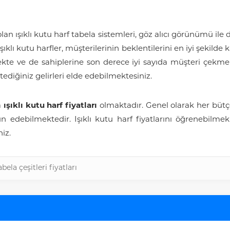
 olan ışıklı kutu harf tabela sistemleri, göz alıcı görünümü ile
lı kutu harfler, müşterilerinin beklentilerini en iyi şekilde ka
ekte ve de sahiplerine son derece iyi sayıda müşteri çekmekt
stediğiniz gelirleri elde edebilmektesiniz.
a
ışıklı kutu harf fiyatları
olmaktadır. Genel olarak her bütçe
 edebilmektedir. Işıklı kutu harf fiyatlarını öğrenebilmek 
iz.
tabela çeşitleri fiyatları