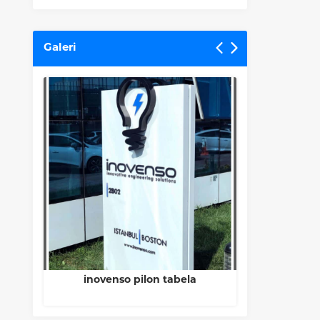
Galeri
Sancaktepe Belediyesi Pilon
İstanbul 
Tabela