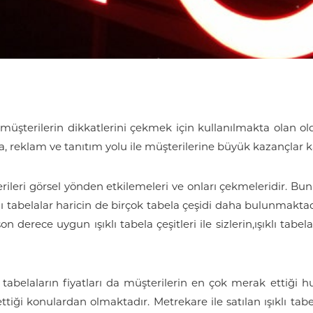
müşterilerin dikkatlerini çekmek için kullanılmakta olan olduk
kta, reklam ve tanıtım yolu ile müşterilerine büyük kazançlar
erileri görsel yönden etkilemeleri ve onları çekmeleridir. Bunun
klı tabelalar haricin de birçok tabela çeşidi daha bulunmaktad
derece uygun ışıklı tabela çeşitleri ile sizlerin,ışıklı tabel
ı tabelaların fiyatları da müşterilerin en çok merak ettiği hus
tiği konulardan olmaktadır. Metrekare ile satılan ışıklı tabe