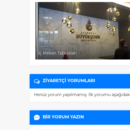
rı
Raket Panolar
ZİYARETÇİ YORUMLARI
Henüz yorum yapılmamış. İlk yorumu aşağıdaki fo
BİR YORUM YAZIN