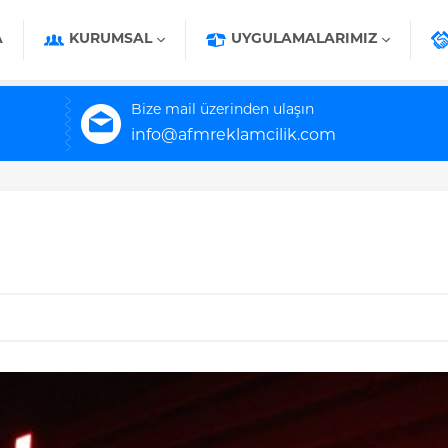
A
KURUMSAL
UYGULAMALARIMIZ
Bize mail üzerinden ulaşın
info@afmreklamcilik.com