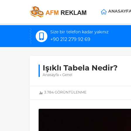
ANASAYF
Size bir telefon kadar yakınız
+90 212 279 92 69
Işıklı Tabela Nedir?
Anasayfa
»
Genel
3.784
GÖRÜNTÜLENME