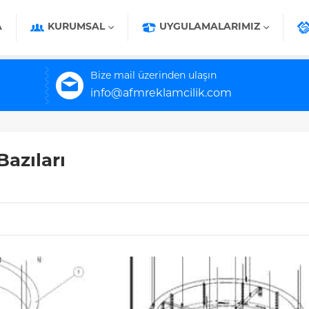
A
KURUMSAL
UYGULAMALARIMIZ
Bize mail üzerinden ulaşın
info@afmreklamcilik.com
azıları