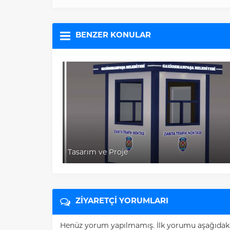
BENZER KONULAR
Tasarım ve Proje
ZİYARETÇİ YORUMLARI
Henüz yorum yapılmamış. İlk yorumu aşağıdaki fo