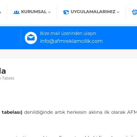
A
KURUMSAL
UYGULAMALARIMIZ
Bize mail üzerinden ulaşın
info@afmreklamcilik.com
la
ı Tabela
m tabelası)
denildiğinde artık herkesin aklına ilk olarak A