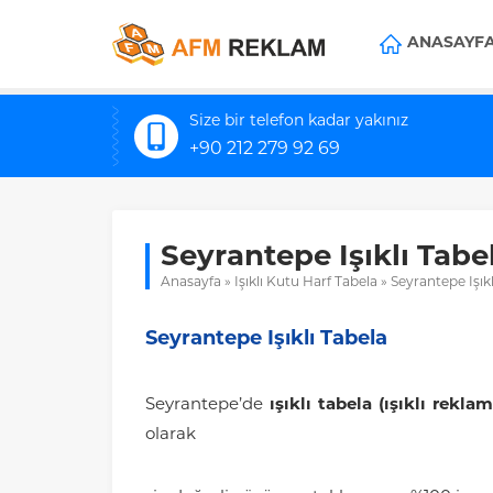
ANASAYF
Size bir telefon kadar yakınız
+90 212 279 92 69
Seyrantepe Işıklı Tabe
Anasayfa
»
Işıklı Kutu Harf Tabela
»
Seyrantepe Işıkl
Seyrantepe Işıklı Tabela
Seyrantepe’de
ışıklı tabela (ışıklı rekla
olarak