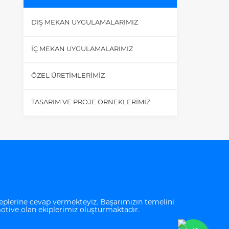
DIŞ MEKAN UYGULAMALARIMIZ
İÇ MEKAN UYGULAMALARIMIZ
ÖZEL ÜRETIMLERIMIZ
TASARIM VE PROJE ÖRNEKLERIMIZ
eplerine cevap vermekteyiz. Başarımızın temelini
 motive olan ekiplerimiz oluşturmaktadır.