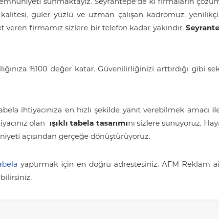
emnuniyeti sunmaktayız. Seyrantepe’de ki firmaların çözüm o
n kalitesi, güler yüzlü ve uzman çalışan kadromuz, yenilikç
t veren firmamız sizlere bir telefon kadar yakındır.
Seyrante
ğınıza %100 değer katar. Güvenilirliğinizi arttırdığı gibi s
abela ihtiyacınıza en hızlı şekilde yanıt verebilmek amacı ile 
tiyacınız olan
ışıklı tabela tasarımı
nı sizlere sunuyoruz. Ha
niyeti açısından gerçeğe dönüştürüyoruz.
Tabela
yaptırmak için en doğru adrestesiniz. AFM Reklam ailes
lirsiniz.