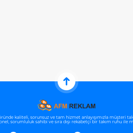
nde kaliteli, sorunsuz ve tam hizmet anlayışımızla müşteri tal
yonel, sorumluluk sahibi ve sıra dışı rekabetçi bir takım ruhu ile