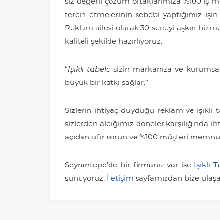
siz değerli çözüm ortaklarımıza %100 iş m
tercih etmelerinin sebebi yaptığımız işi
Reklam ailesi olarak 30 seneyi aşkın hizme
kaliteli şekilde hazırlıyoruz.
“
Işıklı tabela
sizin markanıza ve kurumsallı
büyük bir katkı sağlar.”
Sizlerin ihtiyaç duyduğu reklam ve ışıklı t
sizlerden aldığımız doneler karşılığında ih
açıdan sıfır sorun ve %100 müşteri memnu
Seyrantepe’de bir firmanız var ise
Işıklı 
sunuyoruz.
İletişim
sayfamızdan bize ulaşabi