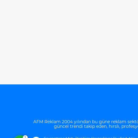
Müşteri Temsilcisi
Cevap Yaz
AFM Reklam 2004 yılından bu güne reklam sektörü
güncel trendi takip eden, hırslı, profes
1