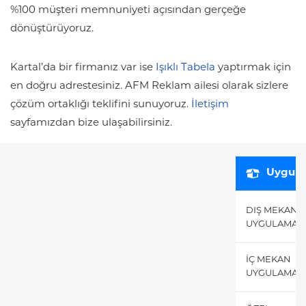
%100 müşteri memnuniyeti açısından gerçeğe
dönüştürüyoruz.
Kartal’da bir firmanız var ise
Işıklı Tabela
yaptırmak için
en doğru adrestesiniz. AFM Reklam ailesi olarak sizlere
çözüm ortaklığı teklifini sunuyoruz.
İletişim
sayfamızdan bize ulaşabilirsiniz.
Uygula
DIŞ MEKAN
UYGULAMALA
İÇ MEKAN
UYGULAMALA