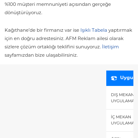
%100 müşteri memnuniyeti açısından gerçeğe
dönüştürüyoruz.
Kağıthane’de bir firmanız var ise
Işıklı Tabela
yaptırmak
için en doğru adrestesiniz. AFM Reklam ailesi olarak
sizlere çözüm ortaklığı teklifini sunuyoruz.
İletişim
sayfamızdan bize ulaşabilirsiniz.
Uygula
DIŞ MEKAN
UYGULAMALA
İÇ MEKAN
UYGULAMALA