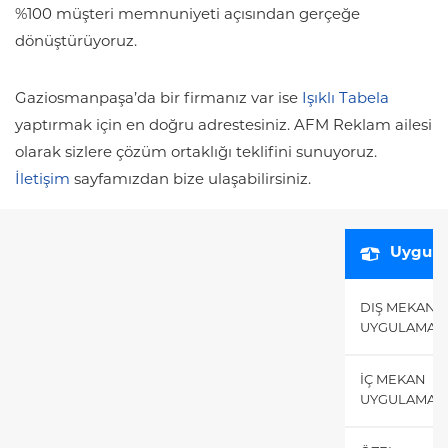
%100 müşteri memnuniyeti açısından gerçeğe
dönüştürüyoruz.
Gaziosmanpaşa’da bir firmanız var ise
Işıklı Tabela
yaptırmak için en doğru adrestesiniz. AFM Reklam ailesi
olarak sizlere çözüm ortaklığı teklifini sunuyoruz.
İletişim
sayfamızdan bize ulaşabilirsiniz.
Uygula
DIŞ MEKAN
UYGULAMALA
İÇ MEKAN
UYGULAMALA